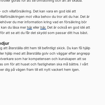
troller göras för att se omfattning och art av skada.
- och villaförsäkring. Det kan vara en god idé att
laförsäkringen mot vilka behov du tror att du har. Det är
. Behöver du mer information kring vad en försäkring bör
t, kan du läsa mer
här
eller
här.
Det är också en god idé att
g för att se att du får det skydd som passar ditt hus bäst.
edjur
tt återställa ditt hem till befintligt skick. Du kan få hjälp
er hjälp med att återställa golv och väggar efter angrepp
ntverkare som har kompetensen och kunskapen att se
om för att huset och fastigheten ska må bättre. I vårt
per dig på vägen fram till ett nytt vackert hem igen.