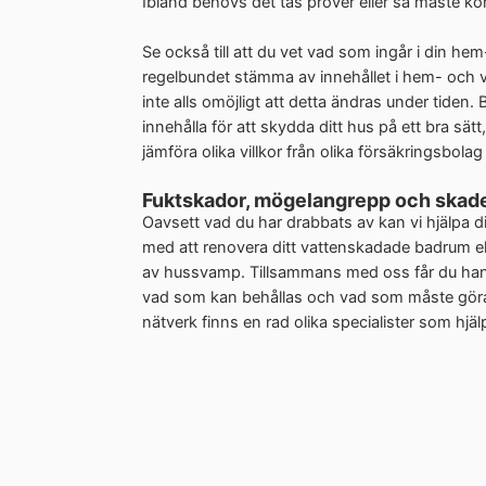
Ibland behövs det tas prover eller så måste kon
Se också till att du vet vad som ingår i din hem
regelbundet stämma av innehållet i hem- och vil
inte alls omöjligt att detta ändras under tiden
innehålla för att skydda ditt hus på ett bra sät
jämföra olika villkor från olika försäkringsbola
Fuktskador, mögelangrepp och skad
Oavsett vad du har drabbats av kan vi hjälpa dig a
med att renovera ditt vattenskadade badrum ell
av hussvamp. Tillsammans med oss får du ha
vad som kan behållas och vad som måste göras 
nätverk finns en rad olika specialister som hjäl