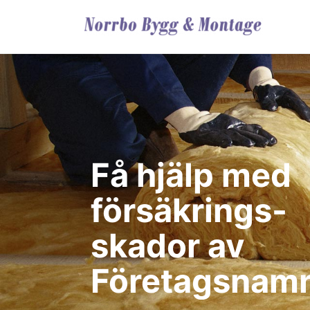
Få hjälp med
försäkrings-
skador av
Företagsnam