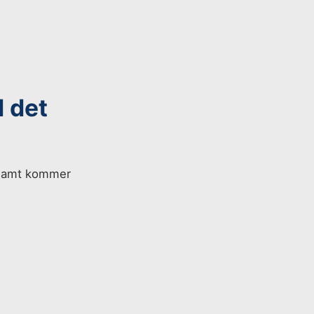
d det
a samt kommer