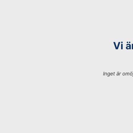
Vi ä
Inget är omö