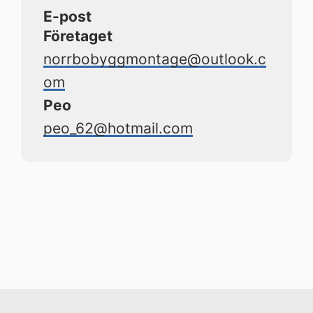
E-post
Företaget
norrbobyggmontage@outlook.c
om
Peo
peo_62@hotmail.com