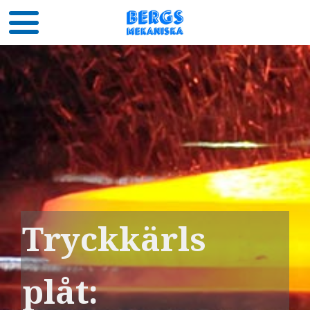
Tryckkärls
plåt: