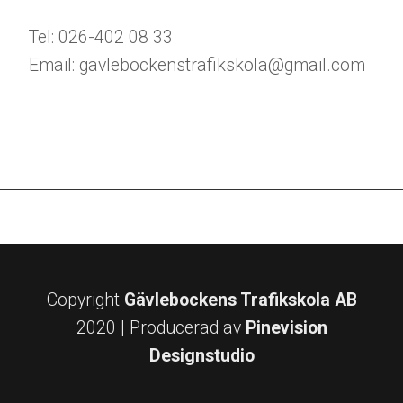
Tel: 026-402 08 33
Email: gavlebockenstrafikskola@gmail.com
Copyright
Gävlebockens Trafikskola AB
2020 | Producerad av
Pinevision
Designstudio