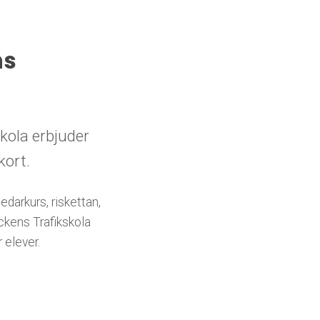
ns
kola erbjuder
kort.
edarkurs, riskettan,
ckens Trafikskola
 elever.