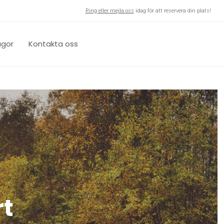
Ring eller mejla oss
idag för att reservera din plats!
ågor
Kontakta oss
rt