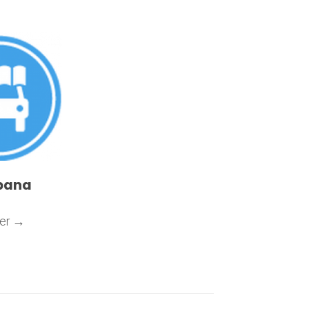
bana
äs mer →