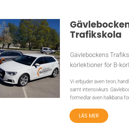
Gävlebocke
Trafikskola
Gävlebockens Trafiks
körlektioner för B-kör
Vi erbjuder även teori, handl
samt intensivkurs. Gävlebo
förmedlar även halkbana för
LÄS MER