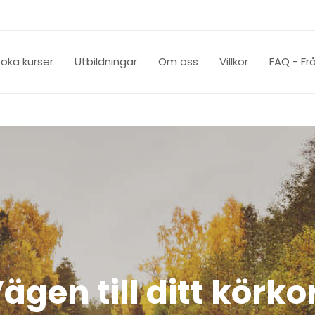
oka kurser
Utbildningar
Om oss
Villkor
FAQ - Fr
ägen till ditt körko