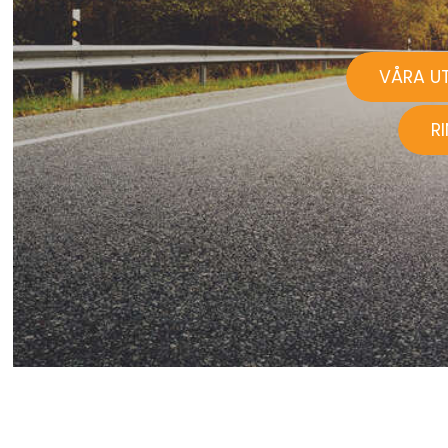
VÅRA U
R