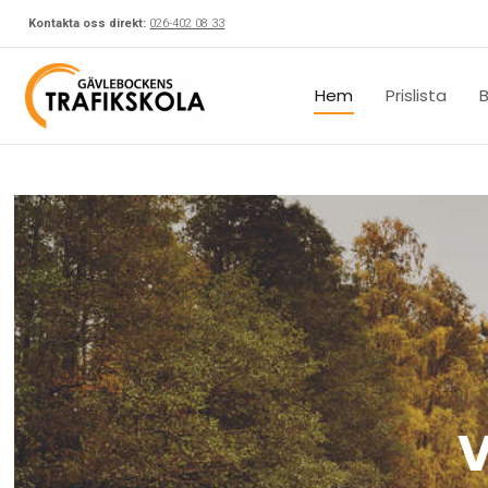
Kontakta oss direkt:
026-402 08 33
Hem
Prislista
B
V