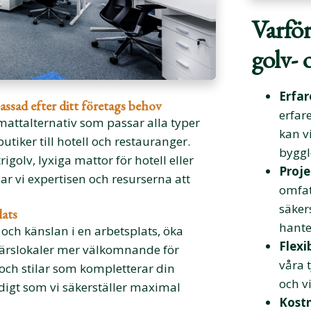
Varför
golv- 
Erfa
ssad efter ditt företags behov
erfar
 mattalternativ som passar alla typer
kan v
utiker till hotell och restauranger.
byggl
golv, lyxiga mattor för hotell eller
Proje
har vi expertisen och resurserna att
omfat
säker
lats
hanter
 och känslan i en arbetsplats, öka
Flexi
ärslokaler mer välkomnande för
våra 
l och stilar som kompletterar din
och vi
idigt som vi säkerställer maximal
Kost