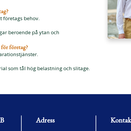
tag?
itt företags behov.
agar beroende på ytan och
 för företag?
arationstjänster.
erial som tål hög belastning och slitage.
AB
Adress
Kontak