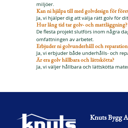
miljöer.
Kan ni hjälpa till med golvdesign för före
Ja, vi hjälper dig att välja rätt golv för d
Hur lång tid tar golv- och mattläggning?
De flesta projekt slutförs inom några d
omfattningen av arbetet.
Erbjuder ni golvunderhåll och reparation
Ja, vi erbjuder både underhålls- och rep
Är era golv hållbara och lättskötta?
Ja, vi väljer hållbara och lättskötta mat
Knuts Bygg 