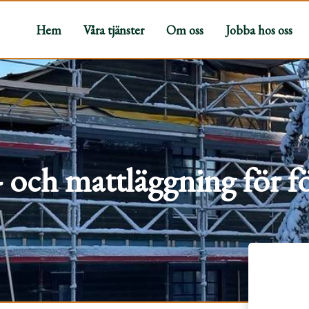
Hem
Våra tjänster
Om oss
Jobba hos oss
 och mattläggning för f