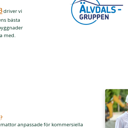
B
driver vi
ens bästa
 byggnader
ta med.
g?
och mattor anpassade för kommersiella