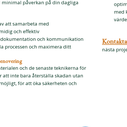
d minimal påverkan på din dagliga
optim
med k
värde
av att samarbeta med
midig och effektiv
all dokumentation och kommunikation
Kontakta
kla processen och maximera ditt
nästa proje
renovering
erialen och de senaste teknikerna för
ter att inte bara återställa skadan utan
öjligt, för att öka säkerheten och