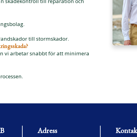
n skadekontroll till reparation och
ingsbolag.
brandskador till stormskador.
äkringsskada?
 vi arbetar snabbt för att minimera
processen.
AB
Adress
Kontak