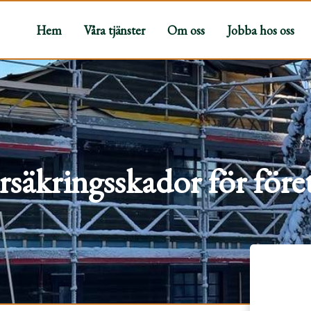
Hem
Våra tjänster
Om oss
Jobba hos oss
rsäkringsskador för före