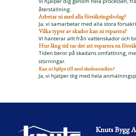
Vi hjälper dig genom hela processen, frå
återställning.
Arbetar ni med alla försäkringsbolag?
Ja, vi samarbetar med alla stora försäkr
Vilka typer av skador kan ni reparera?
Vi hanterar allt från vattenskador och 
Hur lång tid tar det att reparera en förs
Tiden beror på skadans omfattning, men
störningar.
Kan ni hjälpa till med skadeanmälan?
Ja, vi hjälper dig med hela anmälnings
Knuts Bygg 