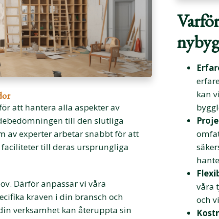
Varför
nybyg
Erfa
erfar
kan v
dor
 för att hantera alla aspekter av
byggl
adebedömningen till den slutliga
Proje
am av experter arbetar snabbt för att
omfat
aciliteter till deras ursprungliga
säker
hanter
Flexi
hov. Därför anpassar vi våra
våra 
pecifika kraven i din bransch och
och vi
tt din verksamhet kan återuppta sin
Kost