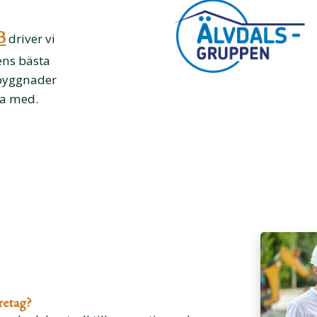
B
driver vi
ens bästa
 byggnader
ta med.
retag?